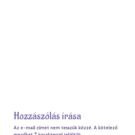
Értsd meg, miért így kapcsolódsz!
Értsd meg, miért így alakulnak a kapcsolataid!
Értsd meg, miért vagy benne kapcsolatokban,
kapcsolódásokban, élethelyzetekben!
Értsd meg, miért nem vagy párkapcsolatban!
Értsd meg, miért vagy abban a párkapcsolatban!
Hozzászólás írása
Az e-mail címet nem tesszük közzé.
A kötelező
mezőket
*
karakterrel jelöltük